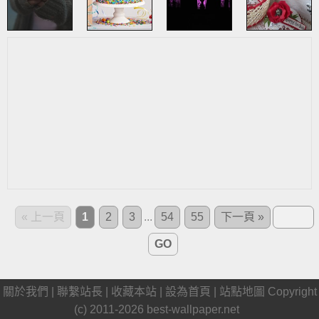
« 上一頁
1
2
3
...
54
55
下一頁 »
GO
關於我們 |
聯繫站長
|
收藏本站
|
設為首頁
|
站點地圖
Copyright
(c) 2011-2026
best-wallpaper.net